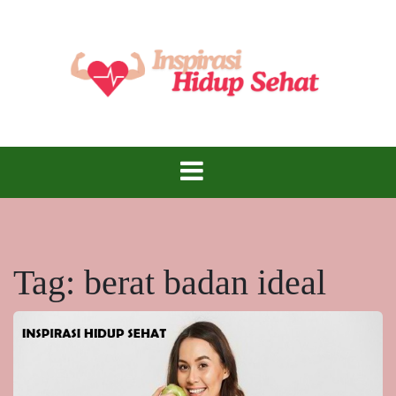
Skip
to
content
Inspirasi Hidup Sehat – Menjadi Lebih Baik,
Inspirasi Hidup
Lebih Sehat, Setiap Hari!
Sehat
Tag:
berat badan ideal