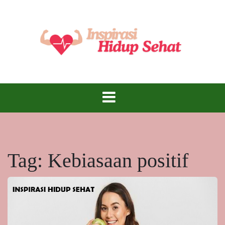
Skip
to
content
Inspirasi Hidup Sehat – Menjadi Lebih Baik,
Inspirasi Hidup
Lebih Sehat, Setiap Hari!
Sehat
Tag:
Kebiasaan positif