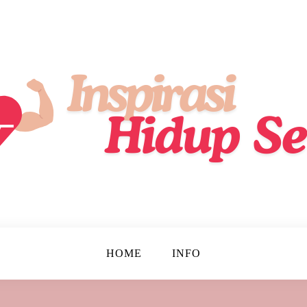
ik, Lebih Sehat, Setiap Hari!
up Sehat
HOME
INFO