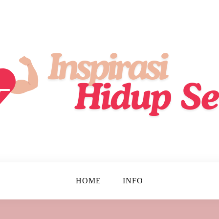
ik, Lebih Sehat, Setiap Hari!
up Sehat
HOME
INFO