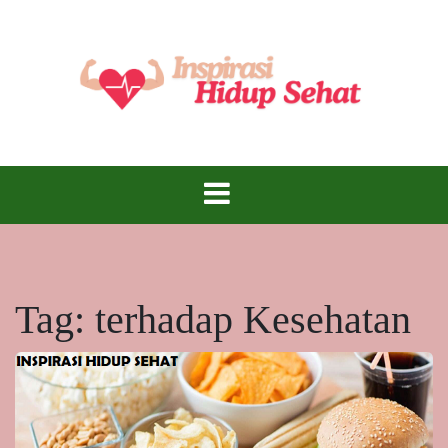
Skip
to
content
Inspirasi Hidup Sehat – Menjadi Lebih Baik,
Inspirasi Hidup
Lebih Sehat, Setiap Hari!
Sehat
Tag:
terhadap Kesehatan