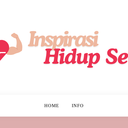
ik, Lebih Sehat, Setiap Hari!
up Sehat
HOME
INFO