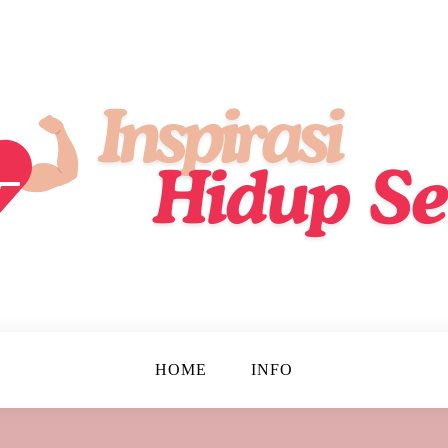
ik, Lebih Sehat, Setiap Hari!
up Sehat
HOME
INFO