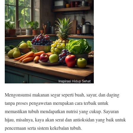
Mengonsumsi makanan segar seperti buah, sayur, dan daging
tanpa proses pengawetan merupakan cara terbaik untuk
memastikan tubuh mendapatkan nutrisi yang cukup. Sayuran
hijau, misalnya, kaya akan serat dan antioksidan yang baik untuk
pencernaan serta sistem kekebalan tubuh.