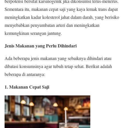
berpotensi bersifat karsinogenik jika dikonsumsi terus-menerus.
Sementara itu, makanan cepat saji yang kaya lemak trans dapat
meningkatkan kadar kolesterol jahat dalam darah, yang berisiko
menyebabkan penyumbatan arteri dan meningkatkan
kemungkinan serangan jantung.
Jenis Makanan yang Perlu Dihindari
Ada beberapa jenis makanan yang sebaiknya dihindari atau
dibatasi konsumsinya agar tubuh tetap sehat. Berikut adalah
beberapa di antaranya:
1. Makanan Cepat Saji