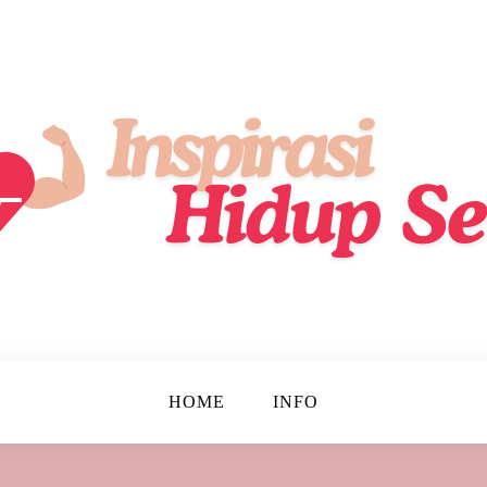
ik, Lebih Sehat, Setiap Hari!
up Sehat
HOME
INFO