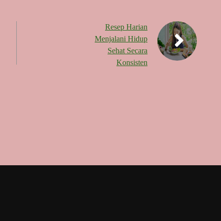
Resep Harian
Menjalani Hidup
Sehat Secara
Konsisten