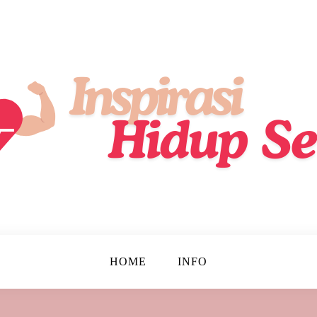
ik, Lebih Sehat, Setiap Hari!
up Sehat
HOME
INFO